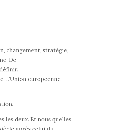
on, changement, stratégie,
sme. De
 définir.
te
. L'Union europeenne
tion.
 les deux. Et nous quelles
siècle après celui du