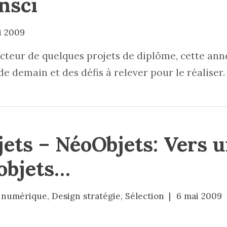
nsci
i 2009
recteur de quelques projets de diplôme, cette anné
de demain et des défis à relever pour le réaliser.
ets – NéoObjets: Vers 
objets…
 numérique
,
Design stratégie
,
Sélection
6 mai 2009