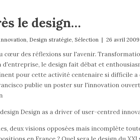
rès le design…
innovation
,
Design stratégie
,
Sélection
26 avril 2009
au cœur des réflexions sur l'avenir. Transformati
 d'entreprise, le design fait débat et enthousia
ent pour cette activité centenaire si difficile a
Francisco publie un
poster sur l'innovation ouver
un
 design
Design as a driver of user-centred innova
s, deux visions opposées mais incomplète toutes
positions en France ? Quel sera le design du XXI 