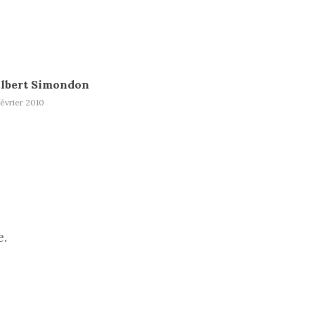
lbert Simondon
février 2010
e.