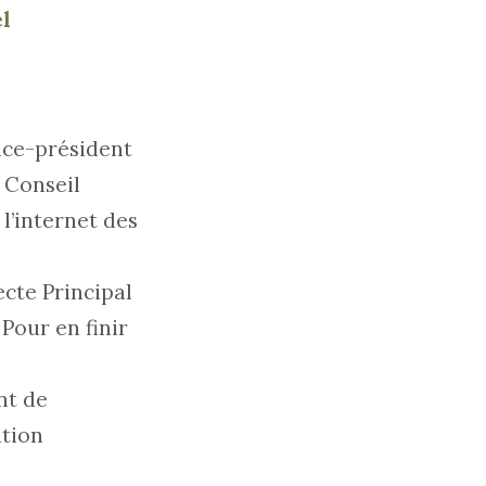
l
vice-président
 Conseil
l’internet des
ecte Principal
Pour en finir
nt de
ation