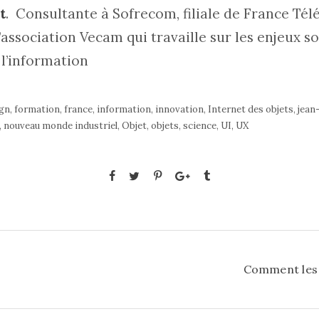
t
. Consultante à Sofrecom, filiale de France Tél
’association Vecam qui travaille sur les enjeux s
l’information
gn
,
formation
,
france
,
information
,
innovation
,
Internet des objets
,
jean-
,
nouveau monde industriel
,
Objet
,
objets
,
science
,
UI
,
UX
Comment les 