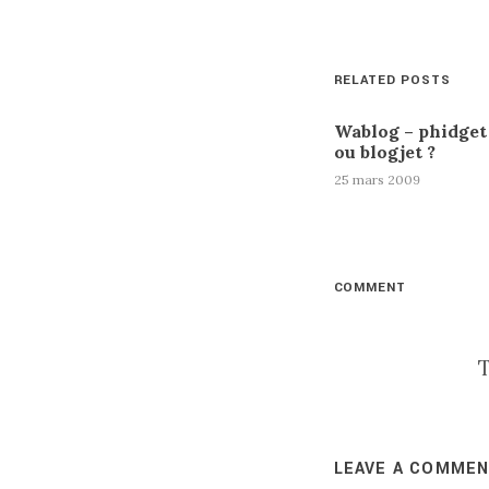
RELATED POSTS
Wablog – phidget
ou blogjet ?
25 mars 2009
COMMENT
T
LEAVE A COMME