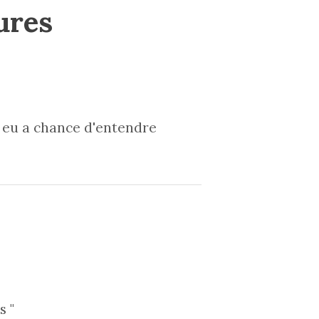
ures
i eu a chance d'entendre
s "