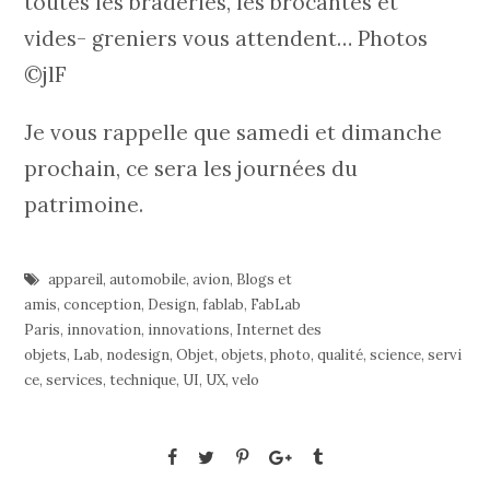
toutes les braderies, les brocantes et
vides- greniers vous attendent… Photos
©jlF
Je vous rappelle que samedi et dimanche
prochain, ce sera les journées du
patrimoine.
appareil
,
automobile
,
avion
,
Blogs et
amis
,
conception
,
Design
,
fablab
,
FabLab
Paris
,
innovation
,
innovations
,
Internet des
objets
,
Lab
,
nodesign
,
Objet
,
objets
,
photo
,
qualité
,
science
,
servi
ce
,
services
,
technique
,
UI
,
UX
,
velo