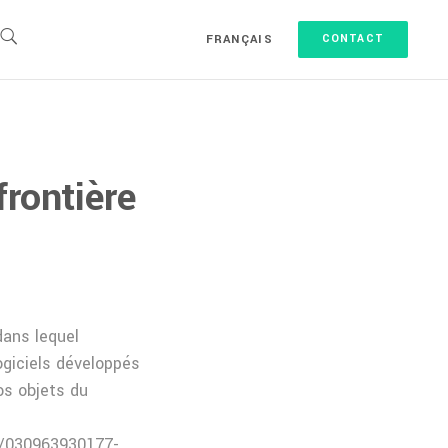
FRANÇAIS
CONTACT
frontière
dans lequel
ogiciels développés
nos objets du
ve/030963930177-