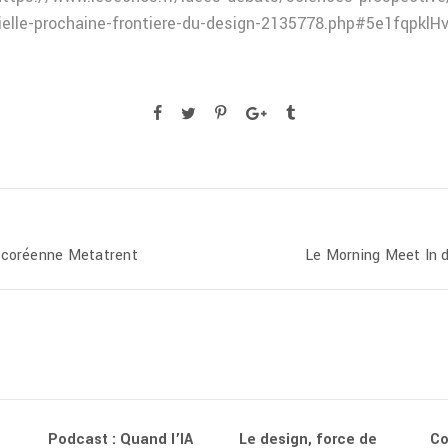
ficielle-prochaine-frontiere-du-design-2135778.php#5e1fqpkl
e coréenne Metatrent
Le Morning Meet In d
Podcast : Quand l’IA
Le design, force de
Co