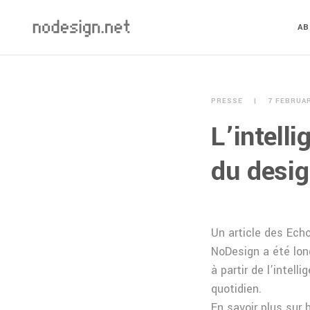
A
PRESSE
7 FEBRUA
L’intelli
du desi
Un article des Ech
NoDesign a été lon
à partir de l’intell
quotidien.
En savoir plus sur