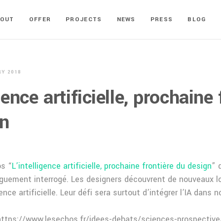
BOUT
OFFER
PROJECTS
NEWS
PRESS
BLOG
RY 2018
gence artificielle, prochaine 
gn
os “
L’intelligence artificielle, prochaine frontière du design
” 
guement interrogé. Les designers découvrent de nouveaux l
igence artificielle. Leur défi sera surtout d’intégrer l’IA dans 
 https://www.lesechos.fr/idees-debats/sciences-prospecti