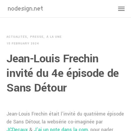
ACTUALITÉS
PRESSE
À LA UNE
15 FEBRUARY 2024
Jean-Louis Frechin
invité du 4e épisode de
Sans Détour
Jean-Louis Frechin était l’invité du quatrième épisode
de Sans Détour, la websérie co-imaginée par
JCDecaux
&
J’ai un pote dans la com
, pour parler