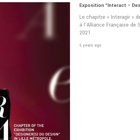
Exposition “Interact – De
Le chapitre « Interagir » 
à l’Alliance Française d
2021
5 years ago