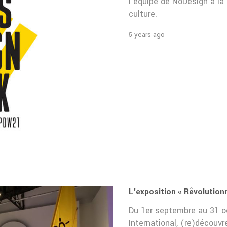
l'équipe de NoDesign à la l
culture.
5 years ago
L’exposition « Rêvolution
Du 1er septembre au 31 oc
International, (re)découv