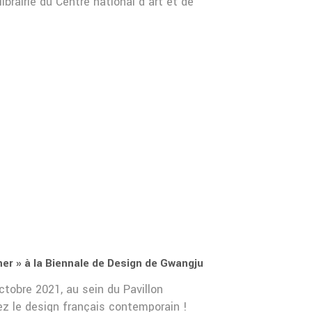
ibrairie du Centre national d’art et de
ner » à la Biennale de Design de Gwangju
tobre 2021, au sein du Pavillon
rez le design français contemporain !