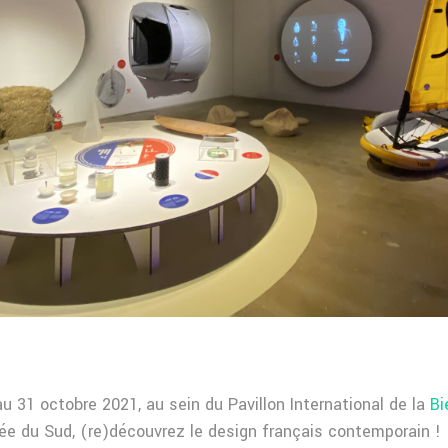
u 31 octobre 2021, au sein du Pavillon International de la
Bi
rée du Sud, (re)découvrez le design français contemporain !