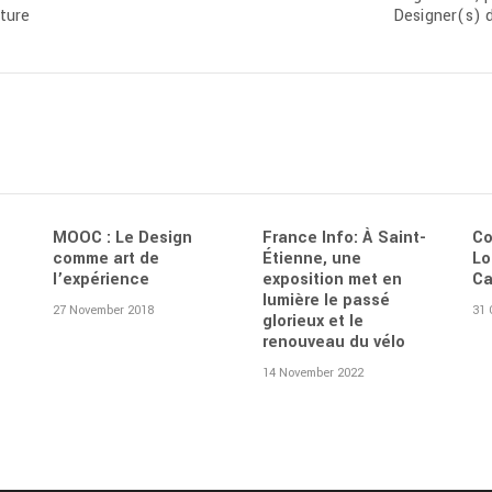
lture
Designer(s) 
MOOC : Le Design
France Info: À Saint-
Co
comme art de
Étienne, une
Lo
l’expérience
exposition met en
Ca
lumière le passé
27 November 2018
31 
glorieux et le
renouveau du vélo
14 November 2022