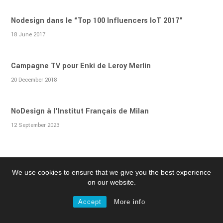
Nodesign dans le “Top 100 Influencers IoT 2017”
18 June 2017
Campagne TV pour Enki de Leroy Merlin
20 December 2018
NoDesign à l’Institut Français de Milan
12 September 2023
We use cookies to ensure that we give you the best experience
on our website.
© 2024 Nodesign.net All right reserved /
Legal Mentions
Accept
More info