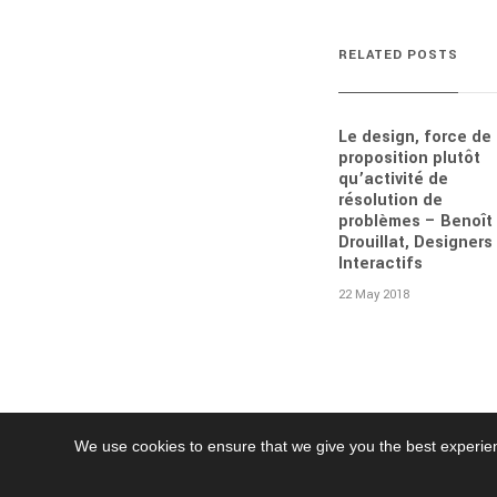
RELATED POSTS
Le design, force de
proposition plutôt
qu’activité de
résolution de
problèmes – Benoît
Drouillat, Designers
Interactifs
22 May 2018
We use cookies to ensure that we give you the best experie
© 2024 Nodesign.net All right reserved /
Legal Mentions