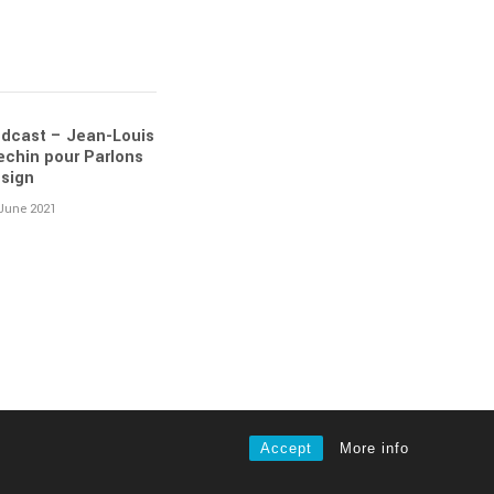
dcast – Jean-Louis
echin pour Parlons
sign
June 2021
Accept
More info