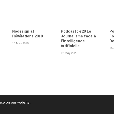
Nodesign at
Podcast : #20 Le
Po
Révélations 2019
Journalisme face à
Fr
l’Intelligence
De
13 May 2019
Artificielle
16 
12 May 2025
nce on our website.