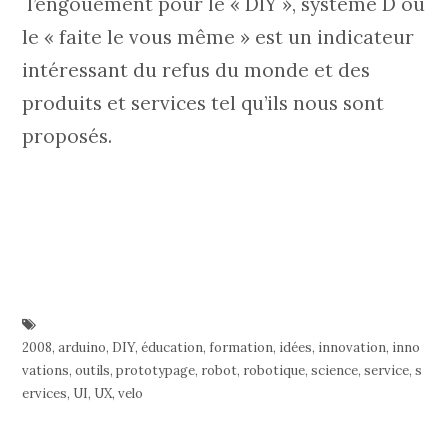
l’engouement pour le « DIY », systeme D ou
le « faite le vous même » est un indicateur
intéressant du refus du monde et des
produits et services tel qu’ils nous sont
proposés.
2008
,
arduino
,
DIY
,
éducation
,
formation
,
idées
,
innovation
,
inno
vations
,
outils
,
prototypage
,
robot
,
robotique
,
science
,
service
,
s
ervices
,
UI
,
UX
,
velo