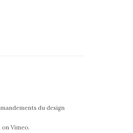
mmandements du design
m
on
Vimeo
.