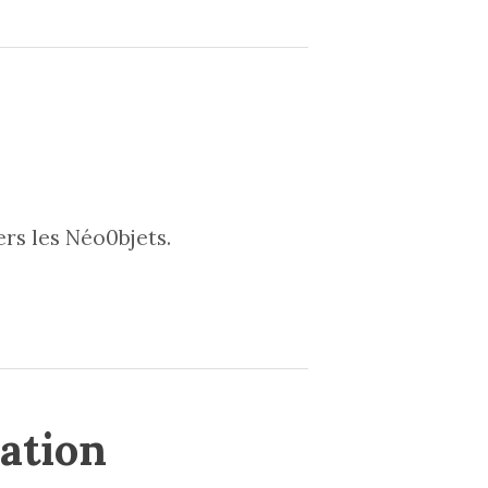
rs les Néo0bjets.
vation