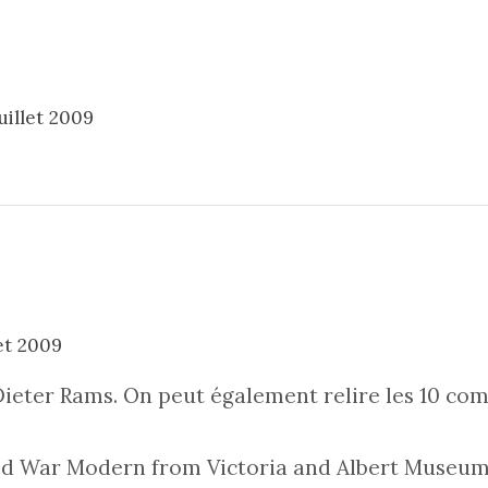
uillet 2009
let 2009
eter Rams. On peut également relire les
10 co
old War Modern
from
Victoria and Albert Museu