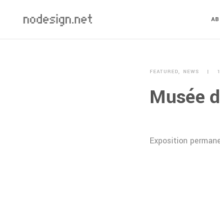
A
FEATURED
NEWS
Musée du
Exposition perman