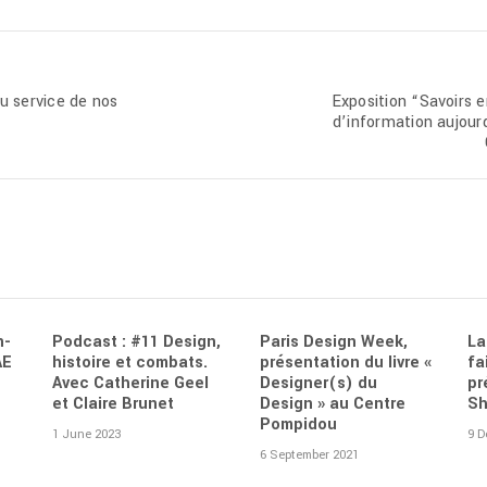
au service de nos
Exposition “Savoirs 
d’information aujou
n-
Podcast : #11 Design,
Paris Design Week,
La
AE
histoire et combats.
présentation du livre «
fa
Avec Catherine Geel
Designer(s) du
pr
b
et Claire Brunet
Design » au Centre
Sh
Pompidou
1 June 2023
9 D
6 September 2021