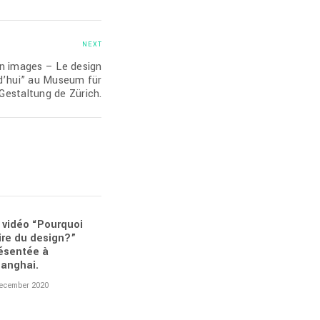
NEXT
en images – Le design
rd’hui” au Museum für
Gestaltung de Zürich.
 vidéo “Pourquoi
ire du design?”
ésentée à
anghai.
ecember 2020