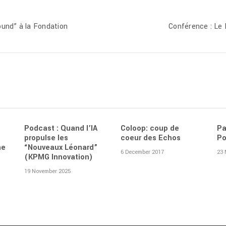
ound” à la Fondation
Conférence : Le
Podcast : Quand l’IA
Coloop: coup de
Pa
propulse les
coeur des Echos
Po
ne
“Nouveaux Léonard”
6 December 2017
23 
(KPMG Innovation)
19 November 2025