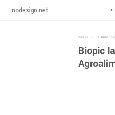
A
PRESS
8 JUNE 201
Biopic l
Agroalim