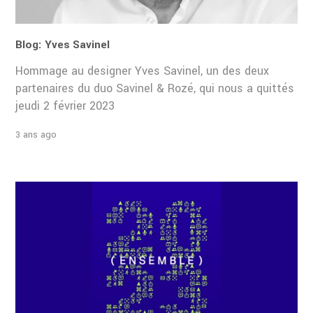
Blog: Yves Savinel
Hommage au designer Yves Savinel, un des deux
partenaires du duo Savinel & Rozé, qui nous a quittés
jeudi 2 février 2023
3 ans ago