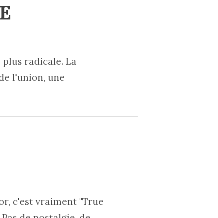
UE
 plus radicale. La
de l'union, une
or, c'est vraiment "True
. Pas de nostalgie, de