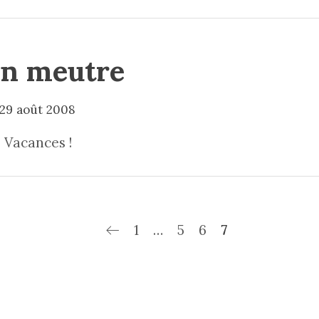
un meutre
29 août 2008
s Vacances !
1
…
5
6
7