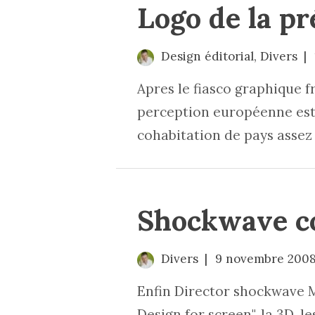
Logo de la p
Design éditorial
,
Divers
Apres le fiasco graphique f
perception européenne est m
cohabitation de pays assez 
Shockwave c
Divers
9 novembre 200
Enfin Director shockwave Mac
Design for screen". la 3D, le