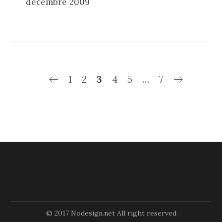
décembre 2009
1
2
3
4
5
…
7
© 2017 Nodesign.net All right reserved