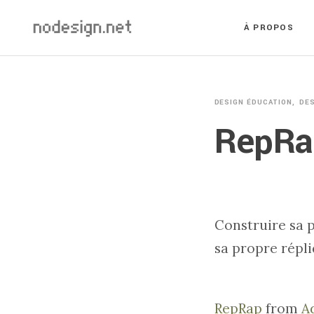
À PROPOS
DESIGN ÉDUCATION
DE
RepRa
Construire sa 
sa propre répli
RepRap
from
A