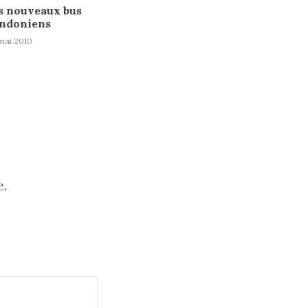
s nouveaux bus
ondoniens
mai 2010
e.