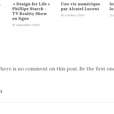
…
» Design for Life »
Une vie numérique
le
Phillipe Starck –
par Alcatel Lucent
l
TV Reality Show
19 octobre 2009
21 
en ligne
18 septembre 2009
here is no comment on this post. Be the first on
NT