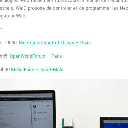
hnologies Web facilement maitrisable le monde de l’éducatio
ustriels. WeIO propose de contrôler et de programmer les Neo
igateur Web.
 :
3, 19h30,
Meetup Internet of things – Paris
9h45,
OpenWorldForum – Paris
13h30
MakerFaire – Saint-Malo