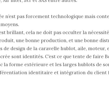
 Air Inter, JAT et SAS entre autres.
ée n’est pas forcement technologique mais conte
x moyens.
 est brillant, cela ne doit pas occulter la nécessit
roduit, une bonne production, et une bonne distr
es de design de la caravelle hublot, aile, moteur
 crée sont identités. C’est ce que tente de faire 
c la forme extérieure et les larges hublots de so
érentiation identitaire et intégration du client f