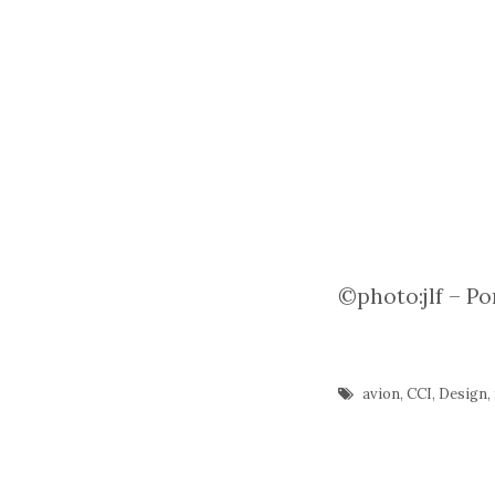
©photo:jlf – Po
avion
,
CCI
,
Design
,