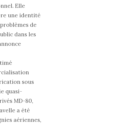
nnel. Elle
re une identité
x problèmes de
ublic dans les
’annonce
stimé
cialisation
rication sous
ie quasi-
érivés MD-80,
avelle a été
nies aériennes,