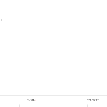
NT
EMAIL
*
WEBSITE