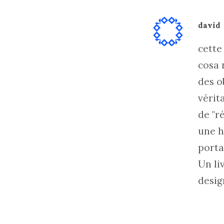
david
cette
cosa 
des o
vérit
de "r
une h
portab
Un li
desig