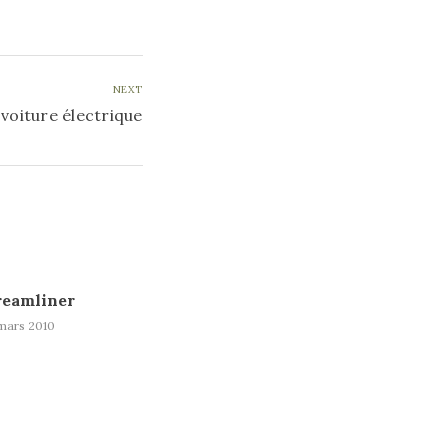
NEXT
a voiture électrique
reamliner
mars 2010