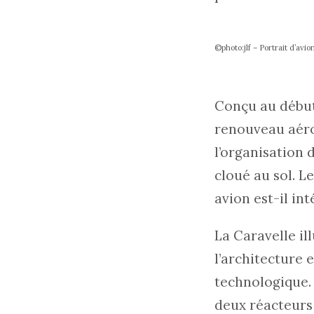
©photo:jlf – Portrait d’avio
Conçu au début 
renouveau aéron
l’organisation
cloué au sol. L
avion est-il in
La Caravelle il
l’architecture e
technologique. 
deux réacteurs 