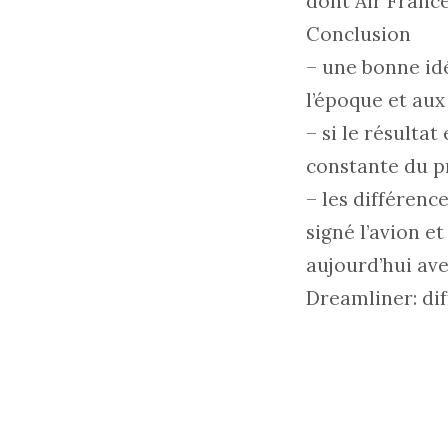
dont Air France,
Conclusion
– une bonne id
l’époque et au
– si le résultat
constante du p
– les différenc
signé l’avion et
aujourd’hui ave
Dreamliner: diff