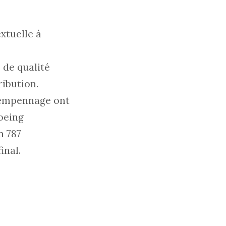
xtuelle à
é de qualité
ibution.
, empennage ont
Boeing
n 787
inal.