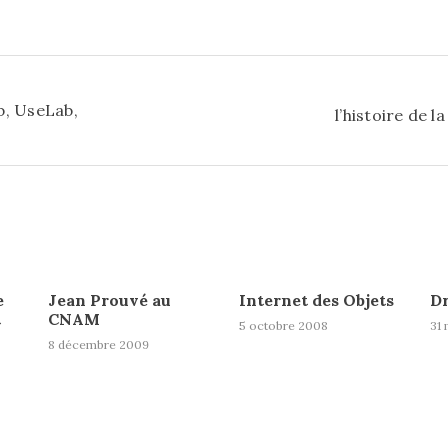
b, UseLab,
l’histoire de l
e
Jean Prouvé au
Internet des Objets
D
t
CNAM
5 octobre 2008
31 
8 décembre 2009