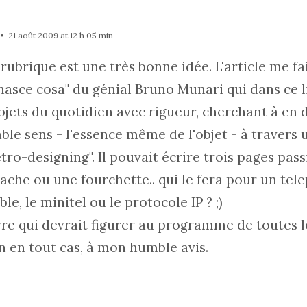
21 août 2009 at 12 h 05 min
 rubrique est une très bonne idée. L'article me fa
nasce cosa" du génial Bruno Munari qui dans ce l
bjets du quotidien avec rigueur, cherchant à en 
able sens - l'essence même de l'objet - à traver
étro-designing". Il pouvait écrire trois pages pas
ache ou une fourchette.. qui le fera pour un tel
le, le minitel ou le protocole IP ? ;)
vre qui devrait figurer au programme de toutes l
n en tout cas, à mon humble avis.