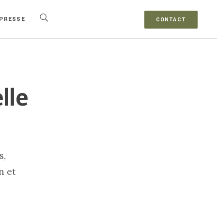
PRESSE
CONTACT
lle
s,
n et