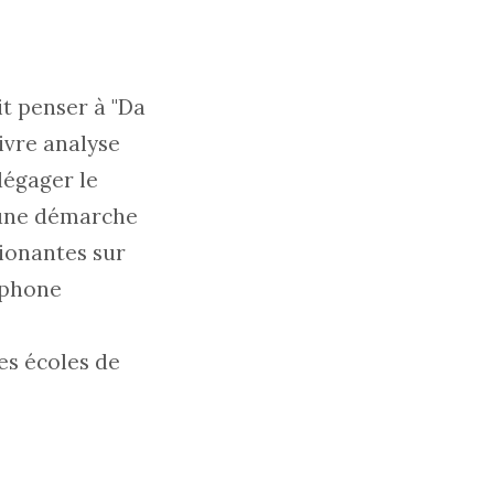
it penser à "Da
ivre analyse
dégager le
s une démarche
sionantes sur
ephone
es écoles de