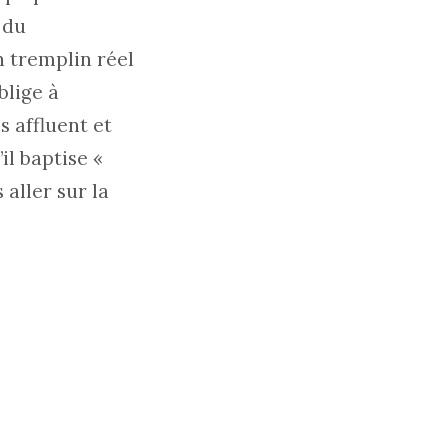
 du
 tremplin réel
blige à
 affluent et
il baptise «
aller sur la