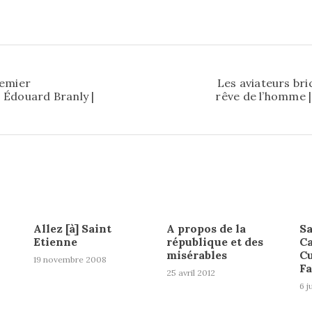
remier
Les aviateurs bric
 Édouard Branly |
rêve de l’homme 
Allez [à] Saint
A propos de la
Sa
Etienne
république et des
Ca
misérables
Cu
19 novembre 2008
F
25 avril 2012
6 j