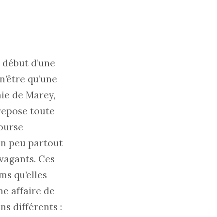
 début d’une
n’être qu’une
hie de Marey,
repose toute
course
un peu partout
vagants. Ces
ms qu’elles
ne affaire de
s différents :