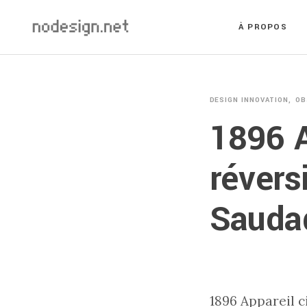
À PROPOS
DESIGN INNOVATION
OB
1896 A
révers
Sauda
1896 Appareil c