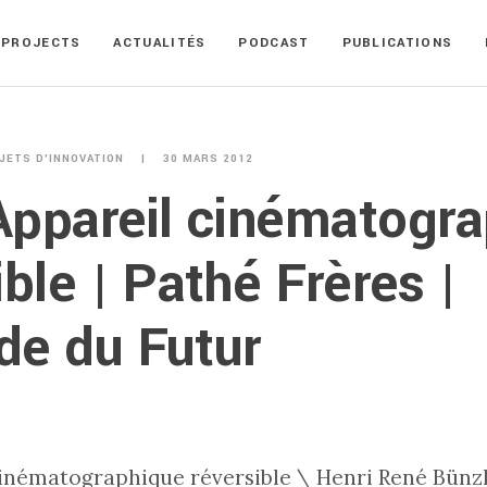
PROJECTS
ACTUALITÉS
PODCAST
PUBLICATIONS
JETS D'INNOVATION
30 MARS 2012
ppareil cinématogr
ible | Pathé Frères |
de du Futur
inématographique réversible \ Henri René Bünzli