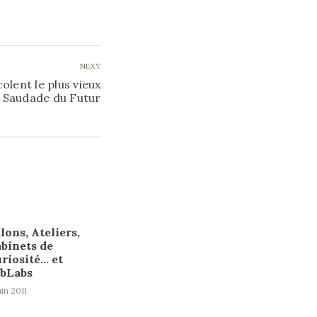
NEXT
olent le plus vieux
| Saudade du Futur
lons, Ateliers,
binets de
riosité… et
abLabs
uin 2011